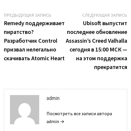
Навигация
Предыдущая
С
ПРЕДЫДУЩАЯ ЗАПИСЬ
СЛЕДУЮЩАЯ ЗАПИСЬ
запись:
з
Remedy поддерживает
Ubisoft выпустит
по
пиратство?
последнее обновление
записям
Разработчик Control
Assassin’s Creed Valhalla
призвал нелегально
сегодня в 15:00 МСК —
скачивать Atomic Heart
на этом поддержка
прекратится
admin
Посмотреть все записи автора
admin →