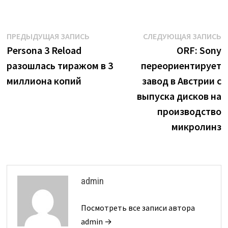
Навигация
Предыдущая
С
ПРЕДЫДУЩАЯ ЗАПИСЬ
СЛЕДУЮЩАЯ ЗАПИСЬ
запись:
з
Persona 3 Reload
ORF: Sony
по
разошлась тиражом в 3
переориентирует
записям
миллиона копий
завод в Австрии с
выпуска дисков на
производство
микролинз
admin
Посмотреть все записи автора
admin →