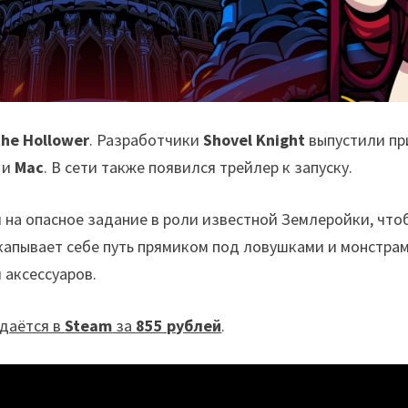
the Hollower
. Разработчики
Shovel Knight
выпустили п
и
Mac
. В сети также появился трейлер к запуску.
я на опасное задание в роли известной Землеройки, что
апывает себе путь прямиком под ловушками и монстрами
 аксессуаров.
одаётся в
Steam
за
855 рублей
.