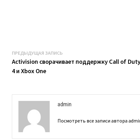
Навигация
Предыдущая
ПРЕДЫДУЩАЯ ЗАПИСЬ
запись:
Activision сворачивает поддержку Call of Duty
по
4 и Xbox One
записям
admin
Посмотреть все записи автора adm