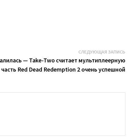
Сле
СЛЕДУЮЩАЯ ЗАПИСЬ
запи
овалилась — Take-Two считает мультиплеерную
часть Red Dead Redemption 2 очень успешной