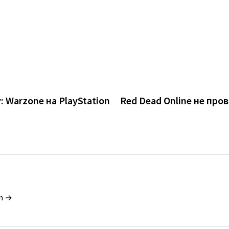
: Warzone на PlayStation
Red Dead Online не пр
in →