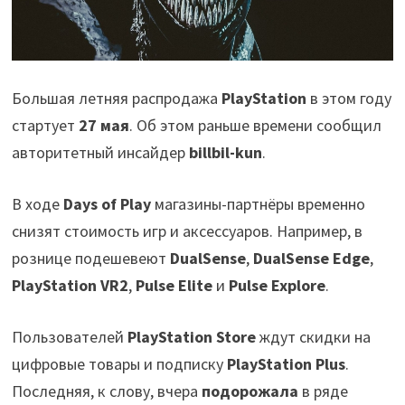
Большая летняя распродажа
PlayStation
в этом году
стартует
27 мая
. Об этом раньше времени сообщил
авторитетный инсайдер
billbil-kun
.
В ходе
Days of Play
магазины-партнёры временно
снизят стоимость игр и аксессуаров. Например, в
рознице подешевеют
DualSense
,
DualSense Edge
,
PlayStation VR2
,
Pulse Elite
и
Pulse Explore
.
Пользователей
PlayStation Store
ждут скидки на
цифровые товары и подписку
PlayStation Plus
.
Последняя, к слову, вчера
подорожала
в ряде