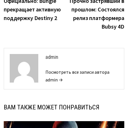
запись:
з
Официально: Bungie
Прочно застрявший в
по
прекращает активную
прошлом: Состоялся
записям
поддержку Destiny 2
релиз платформера
Bubsy 4D
admin
Посмотреть все записи автора
admin →
ВАМ ТАКЖЕ МОЖЕТ ПОНРАВИТЬСЯ