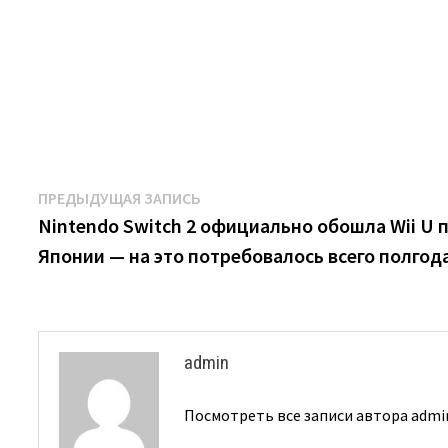
Навигация
Предыдущая
ПРЕДЫДУЩАЯ ЗАПИСЬ
запись:
Nintendo Switch 2 официально обошла Wii U
по
Японии — на это потребовалось всего полгод
записям
admin
Посмотреть все записи автора adm