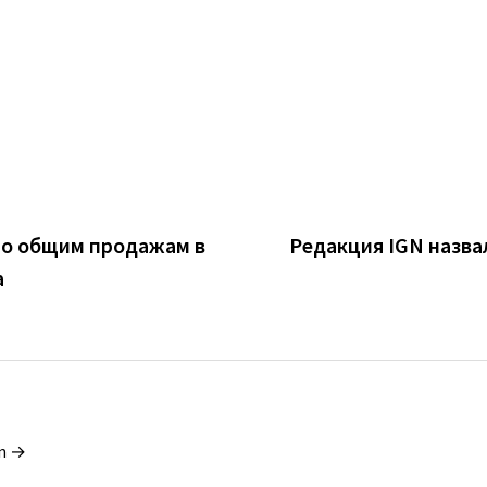
 по общим продажам в
Редакция IGN назвала
а
in →