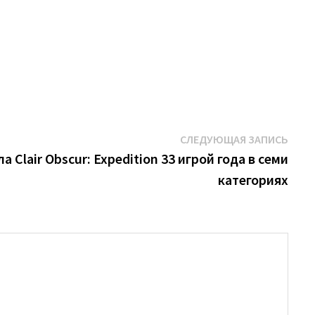
Сле
СЛЕДУЮЩАЯ ЗАПИСЬ
запи
 Clair Obscur: Expedition 33 игрой года в семи
категориях