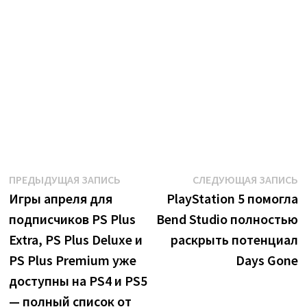
Навигация
Предыдущая
С
ПРЕДЫДУЩАЯ ЗАПИСЬ
СЛЕДУЮЩАЯ ЗАПИСЬ
запись:
з
Игры апреля для
PlayStation 5 помогла
по
подписчиков PS Plus
Bend Studio полностью
записям
Extra, PS Plus Deluxe и
раскрыть потенциал
PS Plus Premium уже
Days Gone
доступны на PS4 и PS5
— полный список от