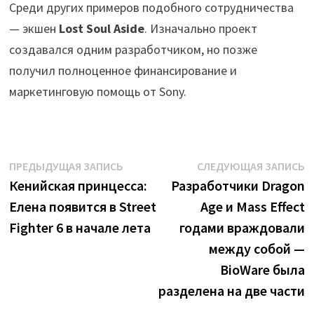
Среди других примеров подобного сотрудничества
— экшен
Lost Soul Aside
. Изначально проект
создавался одним разработчиком, но позже
получил полноценное финансирование и
маркетинговую помощь от Sony.
Навигация
Предыдущая
С
ПРЕДЫДУЩАЯ ЗАПИСЬ
СЛЕДУЮЩАЯ ЗАПИСЬ
запись:
з
Кенийская принцесса:
Разработчики Dragon
по
Елена появится в Street
Age и Mass Effect
записям
Fighter 6 в начале лета
годами враждовали
между собой —
BioWare была
разделена на две части