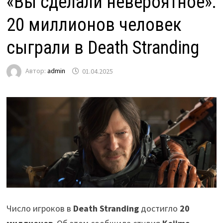
«‎Вы сделали невероятное»‎:
20 миллионов человек
сыграли в Death Stranding
Автор:
admin
01.04.2025
Число игроков в
Death Stranding
достигло
20