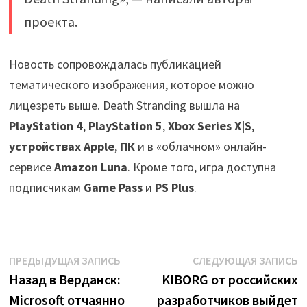
проекта.
Новость сопровождалась публикацией
тематического изображения, которое можно
лицезреть выше. Death Stranding вышла на
PlayStation 4
,
PlayStation 5
,
Xbox Series X|S
,
устройствах Apple
,
ПК
и в «облачном» онлайн-
сервисе
Amazon Luna
. Кроме того, игра доступна
подписчикам
Game Pass
и
PS Plus
.
Навигация
Предыдущая
С
ПРЕДЫДУЩАЯ ЗАПИСЬ
СЛЕДУЮЩАЯ ЗАПИСЬ
запись:
з
Назад в Верданск:
KIBORG от российских
по
Microsoft отчаянно
разработчиков выйдет