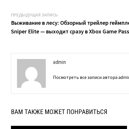
Навигация
Предыдущая
ПРЕДЫДУЩАЯ ЗАПИСЬ
запись:
Выживание в лесу: Обзорный трейлер геймпле
по
Sniper Elite — выходит сразу в Xbox Game Pas
записям
admin
Посмотреть все записи автора adm
ВАМ ТАКЖЕ МОЖЕТ ПОНРАВИТЬСЯ