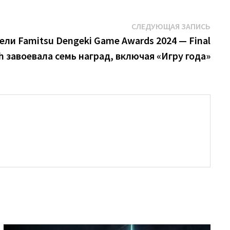
Сле
СЛЕДУЮЩАЯ ЗАПИСЬ
запи
ли Famitsu Dengeki Game Awards 2024 — Final
th завоевала семь наград, включая «Игру года»