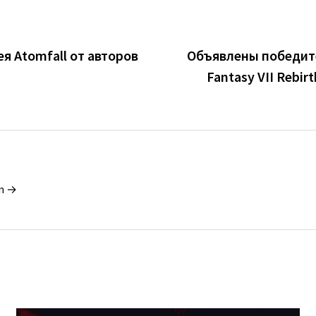
я Atomfall от авторов
Объявлены победите
s
Fantasy VII Rebir
in →