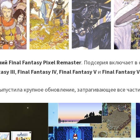
ий Final Fantasy Pixel Remaster
. Подсерия включает в
asy III
,
Final Fantasy IV
,
Final Fantasy V
и
Final Fantasy 
ыпустила крупное обновление, затрагивающее все част