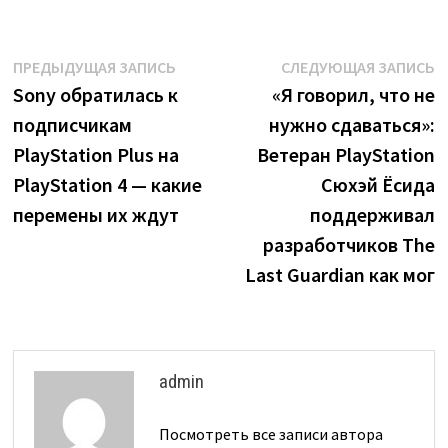
Навигация
Предыдущая
С
ПРЕДЫДУЩАЯ ЗАПИСЬ
СЛЕДУЮЩАЯ ЗАПИСЬ
запись:
з
Sony обратилась к
«Я говорил, что не
по
подписчикам
нужно сдаваться»:
записям
PlayStation Plus на
Ветеран PlayStation
PlayStation 4 — какие
Сюхэй Ёсида
перемены их ждут
поддерживал
разработчиков The
Last Guardian как мог
admin
Посмотреть все записи автора