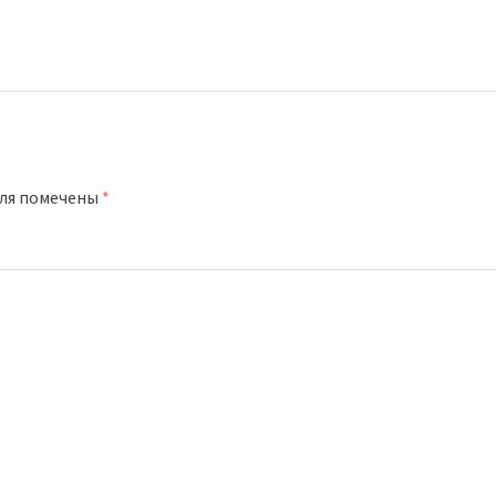
оля помечены
*