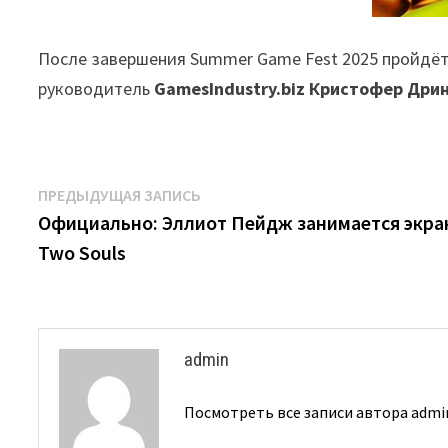
После завершения Summer Game Fest 2025 пройдёт
руководитель
GamesIndustry.biz Кристофер Дри
Навигация
Предыдущая
ПРЕДЫДУЩАЯ ЗАПИСЬ
запись:
Официально: Эллиот Пейдж занимается экра
по
Two Souls
записям
admin
Посмотреть все записи автора adm