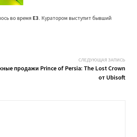
лось во время
E3
. Куратором выступит бывший
Сле
СЛЕДУЮЩАЯ ЗАПИСЬ
запи
ные продажи Prince of Persia: The Lost Crown
от Ubisoft