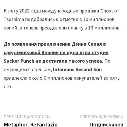
К лету 2022 года международные продажи Ghost of
Tsushima подобрались к отметке в 10 миллионов
копий, а теперь преодолели планку в 13 миллионов.
До появления приключения Дзина Сакая в
средневековой Японии ни одна игра студии
Sucker Punch не достигала такого успеха
. По
имеющимся оценкам,
Infamous Second Son
привлекла около 6 миллионов покупателей за пять
лет.
Навигация
Предыдущая
С
ПРЕДЫДУЩАЯ ЗАПИСЬ
СЛЕДУЮЩАЯ ЗАПИСЬ
запись:
з
Metaphor: ReFantazio
Подписчиков