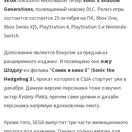
SEGA
показало небольшой тизер
Sonic x Shadow
Generations
, посвященный новому DLC. Релиз игры
состоится состоится 25 октября на ПК, Xbox One,
Xbox Series X|S, PlayStation 4, PlayStation 5 и Nintendo
Switch.
Дополнение является бонусом за предзаказ
расширенного изданиz. И посвящено оно
ежу
Шэдоу
из фильма "
Соник в кино 3
" (
Sonic the
Hedgehog 3
), прокат которого в США стартует уже в
декабре. Данную версию персонажа тоже озвучил
актер
Киану Ривз
, причем сами уровни и дизайн
персонажа напрямую вдохновлены ленту.
Кроме того, SEGA выпустит три части анимационного
пролога под название. Однако только версии для