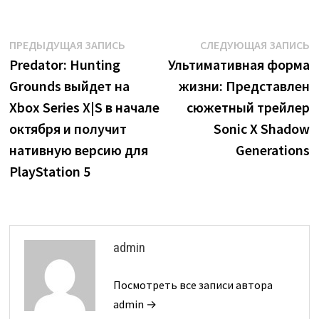
Навигация
Предыдущая
С
ПРЕДЫДУЩАЯ ЗАПИСЬ
СЛЕДУЮЩАЯ ЗАПИСЬ
запись:
з
Predator: Hunting
Ультимативная форма
по
Grounds выйдет на
жизни: Представлен
записям
Xbox Series X|S в начале
сюжетный трейлер
октября и получит
Sonic X Shadow
нативную версию для
Generations
PlayStation 5
admin
Посмотреть все записи автора
admin →